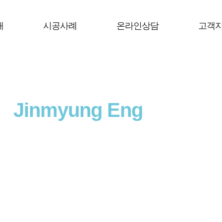
개
시공사례
온라인상담
고객
Jinmyung Eng
ineering
의
맞춤서비스
로 고객만족을 넘어
고객감동
을 실현하