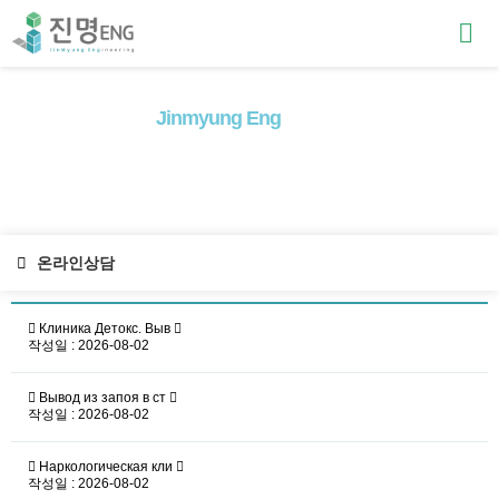
Jinmyung Eng
ineering
고객의
맞춤서비스
로 고객만족을 넘어
고객감동
을 실현하겠습니다
온라인상담
Клиника Детокс. Выв
작성일 : 2026-08-02
Вывод из запоя в ст
작성일 : 2026-08-02
Наркологическая кли
작성일 : 2026-08-02