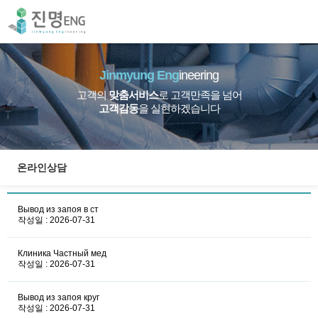
Jinmyung Eng
ineering
고객의
맞춤서비스
로 고객만족을 넘어
고객감동
을 실현하겠습니다
온라인상담
Вывод из запоя в ст
작성일 : 2026-07-31
Клиника Частный мед
작성일 : 2026-07-31
Вывод из запоя круг
작성일 : 2026-07-31