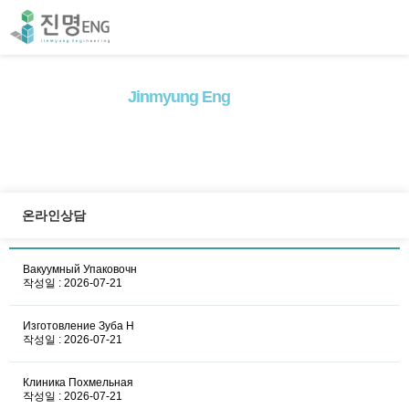
Jinmyung Eng
ineering
고객의
맞춤서비스
로 고객만족을 넘어
고객감동
을 실현하겠습니다
온라인상담
Вакуумный Упаковочн
작성일 : 2026-07-21
Изготовление Зуба Н
작성일 : 2026-07-21
Клиника Похмельная
작성일 : 2026-07-21