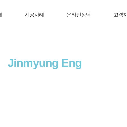
개
시공사례
온라인상담
고객
Jinmyung Eng
ineering
의
맞춤서비스
로 고객만족을 넘어
고객감동
을 실현하