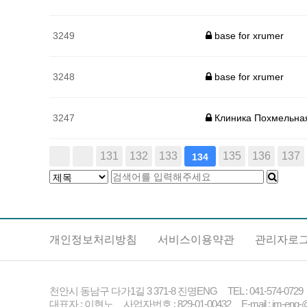
3249
base for xrumer
3248
base for xrumer
3247
Клиника Похмельна
다음
맨끝
131
132
133
135
136
137
134
개인정보처리방침
서비스이용약관
관리자로
천안시 동남구 다가1길 3 371-8 진명ENG TEL : 041-574-0729 FA
대표자 : 이현노 사업자번호 : 829-01-00432 E-mail : jm-eng-@