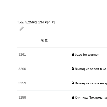
Total 5,256건
134 페이지
번호
3261
base for xrumer
3260
Вывод из запоя в кл
3259
Вывод из запоя на д
3258
Клиника Похмельна