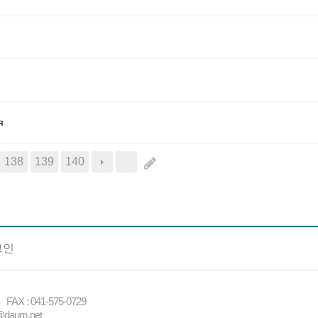
я
138
139
140
그인
X : 041-575-0729
daum.net