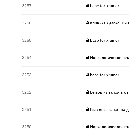
3257
base for xrumer
3256
Клиника Детокс. Вы
3255
base for xrumer
3254
Наркологическая кл
3253
base for xrumer
3252
Вывод из запоя в кл
3251
Вывод из запоя на д
3250
Наркологическая кл