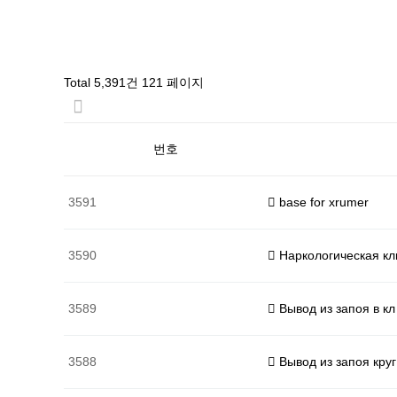
Total 5,391건
121 페이지
번호
3591
base for xrumer
3590
Наркологическая кл
3589
Вывод из запоя в кл
3588
Вывод из запоя круг