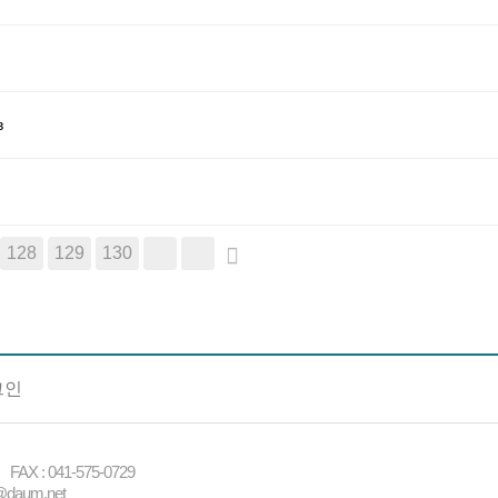
в
128
129
130
그인
X : 041-575-0729
daum.net