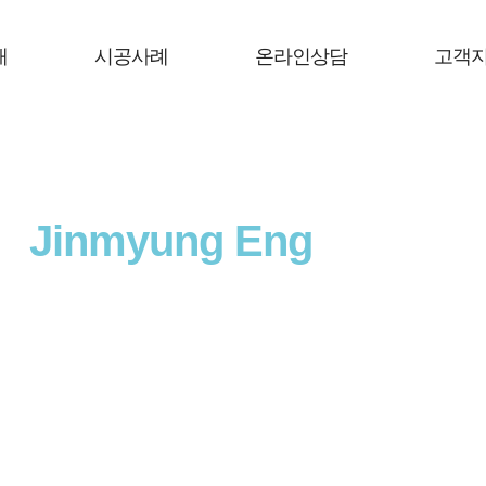
개
시공사례
온라인상담
고객
Jinmyung Eng
ineering
의
맞춤서비스
로 고객만족을 넘어
고객감동
을 실현하