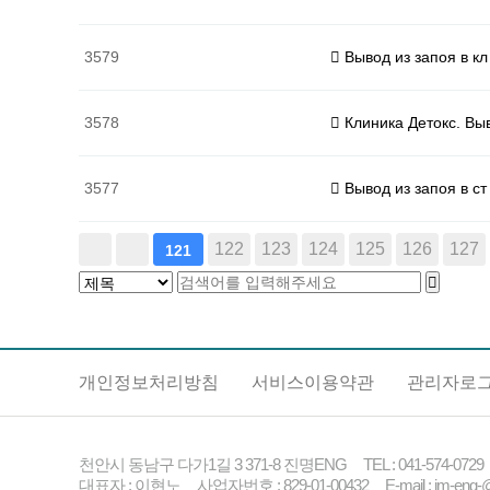
3579
Вывод из запоя в кл
3578
Клиника Детокс. Вы
3577
Вывод из запоя в ст
다음
맨끝
122
123
124
125
126
127
121
개인정보처리방침
서비스이용약관
관리자로
천안시 동남구 다가1길 3 371-8 진명ENG TEL : 041-574-0729 FA
대표자 : 이현노 사업자번호 : 829-01-00432 E-mail : jm-eng-@